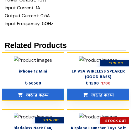
Input Current: 1A
Output Current: 0.5A
Input Frequency: 50Hz
Related Products
12 % Off
iPhone 12 Mini
LP V9A WIRELESS SPEAKER
STOCK OUT
(GOOD BASS)
৳ 60500
৳ 1500
1700
অর্ডার করুন
অর্ডার করুন
20 % Off
STOCK OUT
Bladeless Neck Fan,
Airplane Launcher Toys Soft
STOCK OUT