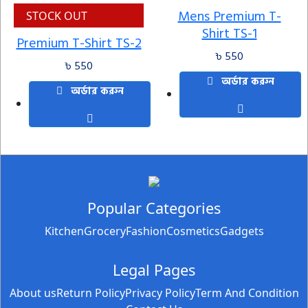
Mens Premium T-
STOCK OUT
Shirt TS-1
Premium T-Shirt TS-2
৳ 550
৳ 550
অর্ডার করুন
অর্ডার করুন
Popular Categories
Kitchen
Grocery
Fashion
Cosmetics
Gadgets
Legal Pages
About us
Return Policy
Privacy Policy
Term And Condition