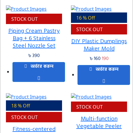
16 % Off
STOCK OUT
Piping Cream Pastry
STOCK OUT
Bag + 6 Stainless
DIY Plastic Dumplings
Steel Nozzle Set
Maker Mold
৳ 390
৳ 160
190
অর্ডার করুন
অর্ডার করুন
18 % Off
STOCK OUT
STOCK OUT
Multi-function
Vegetable Peeler
Fitness-centered