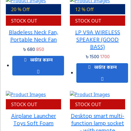
20 % Off
12 % Off
STOCK OUT
STOCK OUT
Bladeless Neck Fan,
LP V9A WIRELESS
Portable Neck Fan
SPEAKER (GOOD
BASS)
৳ 680
850
৳ 1500
1700
অর্ডার করুন
অর্ডার করুন
STOCK OUT
STOCK OUT
Airplane Launcher
Desktop smart multi-
Toys Soft Foam
function lamp socket
- with remote